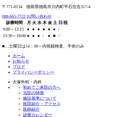
〒771-0134 徳島県徳島市川内町平石住吉317-4
088-665-7722
お問い合わせ
診療時間
月
火
水
木
金
土
日/祝
9:00～12:15
●
●
●
●
●
●
/
15:30～18:00
●
●
●
/
●
■
/
■…土曜日は14：00～内視鏡検査、手術のみ
ホーム
お知らせ
ブログ
プライバシーポリシー
大塚外科・内科
初めてご来院の方へ
当院の特徴
施設基準について
医院紹介・アクセス
医師紹介
診療カレンダー