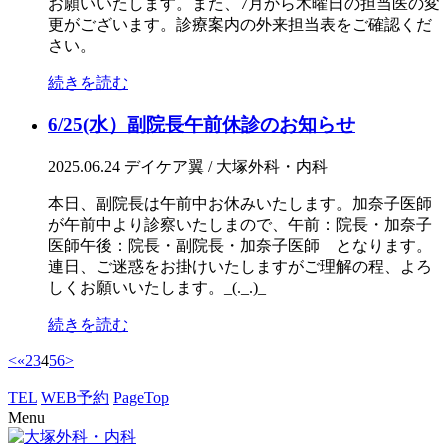
お願いいたします。また、7月から木曜日の担当医の変
更がございます。診療案内の外来担当表をご確認くだ
さい。
続きを読む
6/25(水）副院長午前休診のお知らせ
2025.06.24
デイケア翼 / 大塚外科・内科
本日、副院長は午前中お休みいたします。加奈子医師
が午前中より診察いたしまので、午前：院長・加奈子
医師午後：院長・副院長・加奈子医師 となります。
連日、ご迷惑をお掛けいたしますがご理解の程、よろ
しくお願いいたします。_(._.)_
続きを読む
<
«
2
3
4
5
6
>
TEL
WEB予約
PageTop
Menu