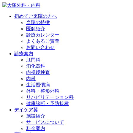
初めてご来院の方へ
当院の特徴
医師紹介
診療カレンダー
よくあるご質問
お問い合わせ
診療案内
肛門科
消化器科
内視鏡検査
内科
生活習慣病
外科・整形外科
リハビリテーション科
健康診断・予防接種
デイケア翼
施設紹介
サービスについて
料金案内